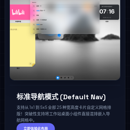
标准导航模式 (Default Nav)
支持从 1x1 到 5x5 全部 25 种宽高度卡片自定义网格排
版！突破性支持将工作站桌面小组件直接混排嵌入导
航网格中。
立即体验此布局