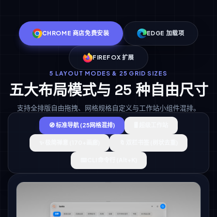
CHROME 商店免费安装
EDGE 加载项
FIREFOX 扩展
5 LAYOUT MODES & 25 GRID SIZES
五大布局模式与 25 种自由尺寸
支持全排版自由拖拽、网格规格自定义与工作站小组件混排。
🧭 标准导航 (25网格混排)
🖥️ 超级工作站
✨ 极简禅意 (170+画廊)
🔖 双栏书签 (树状去重)
⌨️ CLI 命令行 (Alt+K)