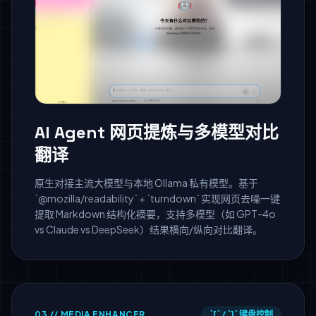
AI Agent 网页提炼与多模型对比
翻译
原生对接主流大模型与本地 Ollama 私有模型。基于
`@mozilla/readability` + `turndown` 实现网页去噪一键
提取 Markdown 结构化摘要，支持多模型（如 GPT-4o
vs Claude vs DeepSeek）结果横向/纵向对比翻译。
03 // MEDIA ENHANCER
`[` / `]` 键盘控制