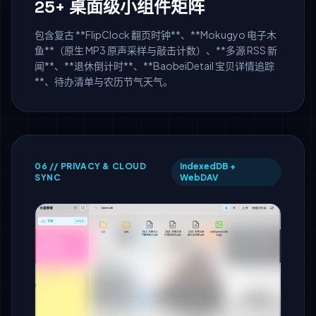
25+ 桌面级小组件矩阵
包含复古 **FlipClock 翻页时钟**、**Mokugyo 电子木
鱼**（原生 MP3 原声采样与敲击计数）、**多源 RSS 新
闻**、**退休倒计时**、**BaobeiDetail 宝贝详情追踪
**、待办清单与农历节气天气。
06 // PRIVACY & CLOUD
IndexedDB +
SYNC
WebDAV