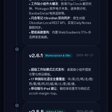
•
工作站小组件大爆发
：新增 FlipClock 翻页时
钟、Mokugyo 原声电子木鱼、退休倒计时、
BaobeiDetail 电商追踪等。
•
闪念笔记 Obsidian 双向同步
：原生对接
Obsidian Local REST API，实现 Daily Notes
静默同步。
•
壁纸画廊重构
：内置 WebGradients 170+ 扑
克牌渐变画廊。
v2.6.1
2026-05-17
Workstation & i18n
•
超级工作站模式正式发布
：桌面级小组件摆放
引擎与预设模板。
•
17 种国际化语言全量覆盖
：中/英/日/韩/法/德/
西/葡/俄/阿/印/越/泰/土/意/波/捷。
•
移动端与 iPad 避让
：触控体验重写与响应式
scroll-margin-top。
v2.5.5
2026-05-06
Video & Tabs