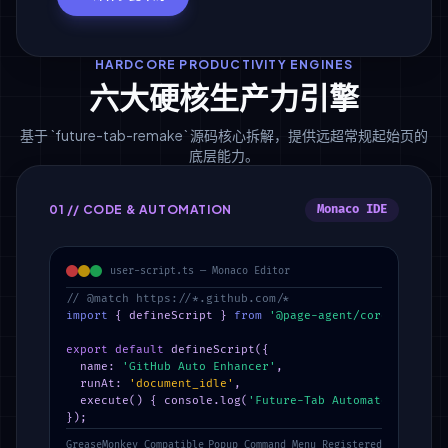
HARDCORE PRODUCTIVITY ENGINES
六大硬核生产力引擎
基于 `future-tab-remake` 源码核心拆解，提供远超常规起始页的
底层能力。
01 // CODE & AUTOMATION
Monaco IDE
user-script.ts — Monaco Editor
// @match https://*.github.com/*
import
 { defineScript } 
from
'@page-agent/core'
;

export default
 defineScript({

  name: 
'GitHub Auto Enhancer'
,

  runAt: 
'document_idle'
,

  execute() { console.log(
'Future-Tab Automated Engine
});
GreaseMonkey Compatible
Popup Command Menu Registered