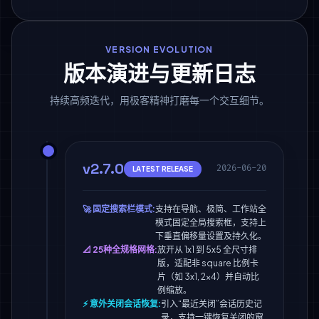
VERSION EVOLUTION
版本演进与更新日志
持续高频迭代，用极客精神打磨每一个交互细节。
v2.7.0
2026-06-20
LATEST RELEASE
🚀 固定搜索栏模式:
支持在导航、极简、工作站全
模式固定全局搜索框，支持上
下垂直偏移量设置及持久化。
📐 25种全规格网格:
放开从 1x1 到 5x5 全尺寸排
版，适配非 square 比例卡
片（如 3x1, 2x4）并自动比
例缩放。
⚡ 意外关闭会话恢复:
引入“最近关闭”会话历史记
录，支持一键恢复关闭的窗